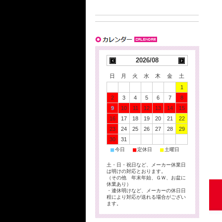
2026/08
日
月
火
水
木
金
土
1
2
3
4
5
6
7
8
9
10
11
12
13
14
15
16
17
18
19
20
21
22
23
24
25
26
27
28
29
30
31
■
■
■
今日
定休日
土曜日
土・日・祝日など、メーカー休業日
は明けの対応とおります。
（その他 年末年始、ＧＷ、お盆に
休業あり）
・連休明けなど、メーカーの休日日
程により対応が送れる場合がござい
ます。