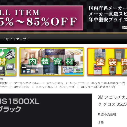
せ
サイトマップ
ME
板資材
マーキングフィルム
スコッチカル
XLシリーズ
XLシリーズ(不透過タイプ)
ーカー
3Mジャパン
スコッチカル
XLシリーズ
XLシリーズ(不透過タイプ)
3M スコッチカ
ク グロス JS150
希望小売価格:
価格: