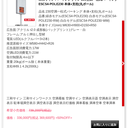
ESCS4-POLE230 本体+支柱(丸ポール)
品名:230空満一柱式パーキング 本体+支柱(丸ポール)
品番:緑赤モデル(ESCS4-POLE230) 白赤モデル(ESCS4-
POLE230-RW) 白白モデル(ESCS4-POLE230-WW)
本体サイズ(mm):W630×H900×D150×R50
広告面:アクリル t2.0 成形板(バックプリント)グレー・白
フレーム:アルミ押出し型材
電装:LED(ルクフルバー3×2本)
推奨原稿サイズ:W580×H442×R26
広告面部消費電力:17W
空満LED消費電力:21W
取付制限高:4ｍ以下
重量:20kg(ポール除く本体重量)
支柱Φ89.1 4.2t(2000L)
三和サイン 三和サインワークス 空満看板 空満サイン 空満表示器 空満表示 満空
表示 駐車場満空表示 満空表示器 満空表示灯価格 満車看板 満車空車 空車満車
希望小売価格：
739,200円(税込)
価格： 336,000円(税込 369,600円)
<50%OFF>