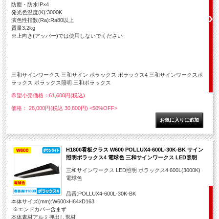
防塵・防水IP×4
発光色温度(K):3000K
演色性指数(Ra):Ra80以上
質量3.2kg
※上向き(アッパー)では使用しないでください
三和サインワークス 三和サイン ポラックス ポラックス4 三和サインワークスポ
ラックス ポラックス照明 三和ポラックス
希望小売価格：
61,600円(税込)
価格： 28,000円(税込 30,800円)
<50%OFF>
H1800看板クラス W600 POLLUX4-600L-30K-BK サイン
照明ポラックス4 電球色 三和サインワークス LED照明
三和サインワークス LED照明 ポラックス4 600L(3000K)
電球色
品番:POLLUX4-600L-30K-BK
本体サイズ(mm):W600×H64×D163
:※エンドカバー含まず
本体素材アルミ押出し形材