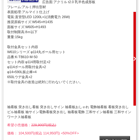
広告面:アクリル t2.0 乳半色成形板
フレーム:アルミ押出型材
表面処理:アルマイト仕上げ
電装:直管型LED 1200L×1(消費電力 26W)
推奨原稿サイズ:W545×H1435
面板サイズ:W605×H1493
取付制限高:8ｍ以下
重量:15kg
取付金具セット内容
W610シリーズ φ114丸ポール用セット
品番:K-TB610-M-50
セット内容:φ114用取付足×2
φ114ポール用取付金具×2
φ14×590L振止棒×4
650Lウデ金具×2
※取付金具の改造は絶対に行わないでください。
袖看板 突き出し看板 突き出しサイン 袖看板おしゃれ 電飾袖看板 看板突き出し
ビル袖看板 袖サイン電飾看板突き出し 袖看板電飾 三和サイン袖看板 三和サイン
ワークス袖看板
希望小売価格：
229,900円(税込)
価格： 104,500円(税込 114,950円)
<50%OFF>