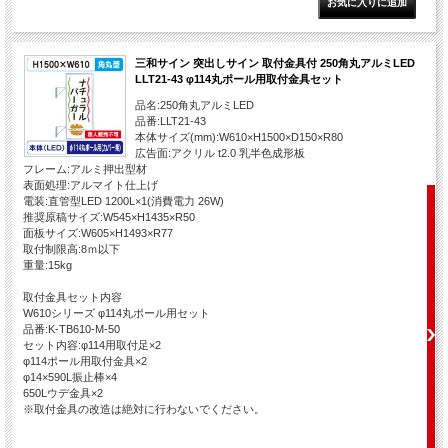
三和サイン 突出しサイン 取付金具付 250角丸アルミLED
LLT21-43 φ114丸ポール用取付金具セット
品名:250角丸アルミLED
品番:LLT21-43
本体サイズ(mm):W610×H1500×D150×R80
広告面:アクリル t2.0 乳半色成形板
フレーム:アルミ押出型材
表面処理:アルマイト仕上げ
電装:直管型LED 1200L×1(消費電力 26W)
推奨原稿サイズ:W545×H1435×R50
面板サイズ:W605×H1493×R77
取付制限高:8ｍ以下
重量:15kg
取付金具セット内容
W610シリーズ φ114丸ポール用セット
品番:K-TB610-M-50
セット内容:φ114用取付足×2
φ114ポール用取付金具×2
φ14×590L振止棒×4
650Lウデ金具×2
※取付金具の改造は絶対に行わないでください。