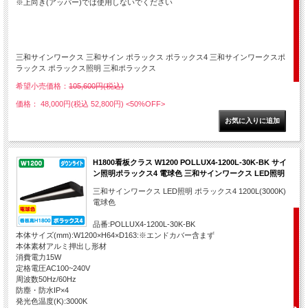
※上向き(アッパー)では使用しないでください
三和サインワークス 三和サイン ポラックス ポラックス4 三和サインワークスポ
ラックス ポラックス照明 三和ポラックス
希望小売価格：
105,600円(税込)
価格： 48,000円(税込 52,800円)
<50%OFF>
H1800看板クラス W1200 POLLUX4-1200L-30K-BK サイ
ン照明ポラックス4 電球色 三和サインワークス LED照明
三和サインワークス LED照明 ポラックス4 1200L(3000K)
電球色
品番:POLLUX4-1200L-30K-BK
本体サイズ(mm):W1200×H64×D163:※エンドカバー含まず
本体素材アルミ押出し形材
消費電力15W
定格電圧AC100~240V
周波数50Hz/60Hz
防塵・防水IP×4
発光色温度(K):3000K