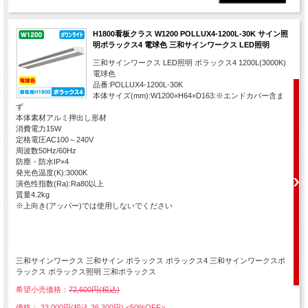
H1800看板クラス W1200 POLLUX4-1200L-30K サイン照
明ポラックス4 電球色 三和サインワークス LED照明
三和サインワークス LED照明 ポラックス4 1200L(3000K)
電球色
品番:POLLUX4-1200L-30K
本体サイズ(mm):W1200×H64×D163:※エンドカバー含ま
ず
本体素材アルミ押出し形材
消費電力15W
定格電圧AC100～240V
周波数50Hz/60Hz
防塵・防水IP×4
発光色温度(K):3000K
演色性指数(Ra):Ra80以上
質量4.2kg
※上向き(アッパー)では使用しないでください
三和サインワークス 三和サイン ポラックス ポラックス4 三和サインワークスポ
ラックス ポラックス照明 三和ポラックス
希望小売価格：
72,600円(税込)
価格： 33,000円(税込 36,300円)
<50%OFF>