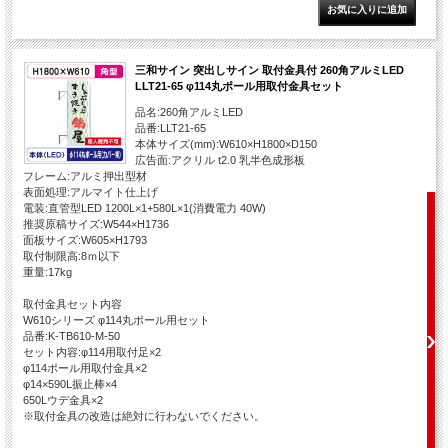
三和サイン 突出しサイン 取付金具付 260角アルミLED
LLT21-65 φ114丸ポール用取付金具セット
品名:260角アルミLED
品番:LLT21-65
本体サイズ(mm):W610×H1800×D150
広告面:アクリル t2.0 乳半色成形板
フレーム:アルミ押出型材
表面処理:アルマイト仕上げ
電装:直管型LED 1200L×1+580L×1(消費電力 40W)
推奨原稿サイズ:W544×H1736
面板サイズ:W605×H1793
取付制限高:8ｍ以下
重量:17kg
取付金具セット内容
W610シリーズ φ114丸ポール用セット
品番:K-TB610-M-50
セット内容:φ114用取付足×2
φ114ポール用取付金具×2
φ14×590L振止棒×4
650Lウデ金具×2
※取付金具の改造は絶対に行わないでください。