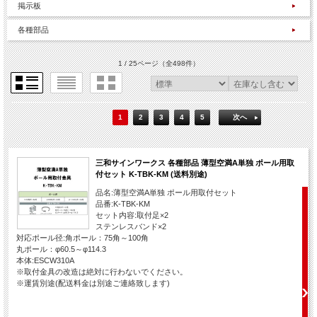
掲示板
各種部品
1 / 25ページ
（全498件）
1
2
3
4
5
次へ
三和サインワークス 各種部品 薄型空満A単独 ポール用取
付セット K-TBK-KM (送料別途)
品名:薄型空満A単独 ポール用取付セット
品番:K-TBK-KM
セット内容:取付足×2
ステンレスバンド×2
対応ポール径:角ポール：75角～100角
丸ポール：φ60.5～φ114.3
本体:ESCW310A
※取付金具の改造は絶対に行わないでください。
※運賃別途(配送料金は別途ご連絡致します)