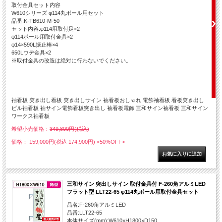
取付金具セット内容
W610シリーズ φ114丸ポール用セット
品番:K-TB610-M-50
セット内容:φ114用取付足×2
φ114ポール用取付金具×2
φ14×590L振止棒×4
650Lウデ金具×2
※取付金具の改造は絶対に行わないでください。
袖看板 突き出し看板 突き出しサイン 袖看板おしゃれ 電飾袖看板 看板突き出し
ビル袖看板 袖サイン電飾看板突き出し 袖看板電飾 三和サイン袖看板 三和サイン
ワークス袖看板
希望小売価格：
349,800円(税込)
価格： 159,000円(税込 174,900円)
<50%OFF>
三和サイン 突出しサイン 取付金具付 F-260角アルミLED
フラット型 LLT22-65 φ114丸ポール用取付金具セット
品名:F-260角アルミLED
品番:LLT22-65
本体サイズ(mm):W610×H1800×D150