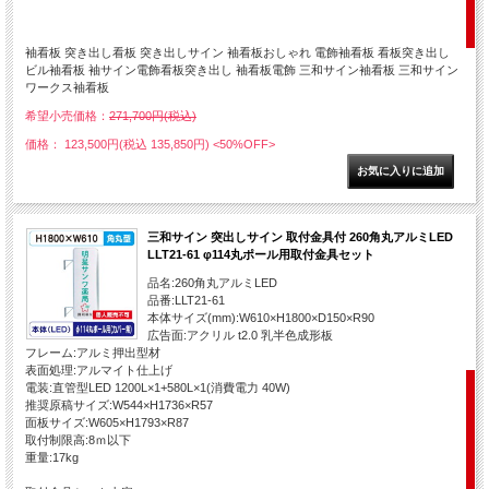
袖看板 突き出し看板 突き出しサイン 袖看板おしゃれ 電飾袖看板 看板突き出し
ビル袖看板 袖サイン電飾看板突き出し 袖看板電飾 三和サイン袖看板 三和サイン
ワークス袖看板
希望小売価格：
271,700円(税込)
価格： 123,500円(税込 135,850円)
<50%OFF>
三和サイン 突出しサイン 取付金具付 260角丸アルミLED
LLT21-61 φ114丸ポール用取付金具セット
品名:260角丸アルミLED
品番:LLT21-61
本体サイズ(mm):W610×H1800×D150×R90
広告面:アクリル t2.0 乳半色成形板
フレーム:アルミ押出型材
表面処理:アルマイト仕上げ
電装:直管型LED 1200L×1+580L×1(消費電力 40W)
推奨原稿サイズ:W544×H1736×R57
面板サイズ:W605×H1793×R87
取付制限高:8ｍ以下
重量:17kg