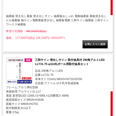
袖看板 突き出し看板 突き出しサイン 袖看板おしゃれ 電飾袖看板 看板突き出し
ビル袖看板 袖サイン電飾看板突き出し 袖看板電飾 三和サイン袖看板 三和サイン
ワークス袖看板
希望小売価格：
390,500円(税込)
価格： 177,500円(税込 195,250円)
<50%OFF>
三和サイン 突出しサイン 取付金具付 290角アルミLED
LLT31-75 φ114丸ポール用取付金具セット
品名:290角アルミLED
品番:LLT31-75
本体サイズ(mm):W610×H2710×D150
広告面:アクリル t2.0 乳半色成形板
フレーム:アルミ押出型材
表面処理:アルマイト仕上げ
電装:直管型LED 1200L×2+580L×1(消費電力 66W)
推奨原稿サイズ:W526×H2636
面板サイズ:W605×H2701
取付制限高:8ｍ以下
重量:27kg