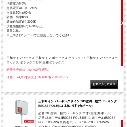
消費電力8.5W
定格電圧AC100~240V
周波数50Hz/60Hz
防塵・防水IP×4
発光色温度(K):3000K
演色性指数(Ra):Ra80以上
質量2.2kg
※上向き(アッパー)では使用しないでください
三和サインワークス 三和サイン ポラックス ポラックス4 三和サインワークスポ
ラックス ポラックス照明 三和ポラックス
希望小売価格：
52,800円(税込)
価格： 24,000円(税込 26,400円)
<50%OFF>
三和サイン パーキングサイン 303空満一柱式パーキング
ESCS4-POLE303 本体+支柱(角ポール)
品名:303空満一柱式パーキング 本体+支柱(角ポール)
品番:緑赤モデル(ESCS4-POLE303) 白赤モデル(ESCS4-
POLE303-RW) 白白モデル(ESCS4-POLE303-WW)
本体サイズ(mm):W900×H900×D150×R80