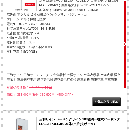
品番:緑赤モデル(ESCS4-POLE230) 白赤モデル(ESCS4-
POLE230-RW) 白白モデル(ESCS4-POLE230-WW)
本体サイズ(mm):W630×H900×D150×R50
広告面:アクリル t2.0 成形板(バックプリント)グレー・白
フレーム:アルミ押出し型材
電装:LED(ルクフルバー3×2本)
推奨原稿サイズ:W580×H442×R26
広告面部消費電力:17W
空満LED消費電力:21W
取付制限高:4ｍ以下
重量:20kg(ポール除く本体重量)
支柱75角 4.5t(2000L)
三和サイン 三和サインワークス 空満看板 空満サイン 空満表示器 空満表示 満空
表示 駐車場満空表示 満空表示器 満空表示灯価格 満車看板 満車空車 空車満車
希望小売価格：
739,200円(税込)
価格： 336,000円(税込 369,600円)
<50%OFF>
三和サイン パーキングサイン 303空満一柱式パーキング
ESCS4-POLE303 本体+支柱(丸ポール)