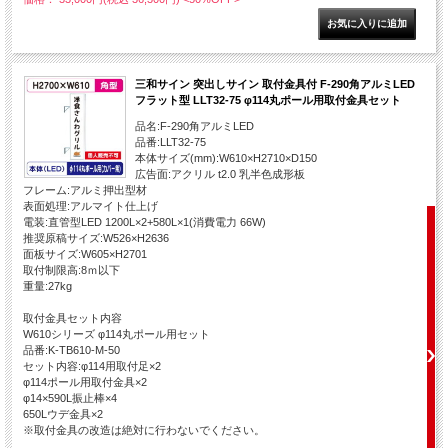
三和サイン 突出しサイン 取付金具付 F-290角アルミLED
フラット型 LLT32-75 φ114丸ポール用取付金具セット
品名:F-290角アルミLED
品番:LLT32-75
本体サイズ(mm):W610×H2710×D150
広告面:アクリル t2.0 乳半色成形板
フレーム:アルミ押出型材
表面処理:アルマイト仕上げ
電装:直管型LED 1200L×2+580L×1(消費電力 66W)
推奨原稿サイズ:W526×H2636
面板サイズ:W605×H2701
取付制限高:8ｍ以下
重量:27kg
取付金具セット内容
W610シリーズ φ114丸ポール用セット
品番:K-TB610-M-50
セット内容:φ114用取付足×2
φ114ポール用取付金具×2
φ14×590L振止棒×4
650Lウデ金具×2
※取付金具の改造は絶対に行わないでください。