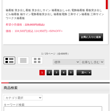
袖看板 突き出し看板 突き出しサイン 袖看板おしゃれ 電飾袖看板 看板突き出し
ビル袖看板 袖サイン電飾看板突き出し 袖看板電飾 三和サイン袖看板 三和サイン
ワークス袖看板
希望小売価格：
229,900円(税込)
価格： 104,500円(税込 114,950円)
<50%OFF>
1 / 25ページ
（全498件）
1
2
3
4
5
次へ
商品検索
キーワード検索