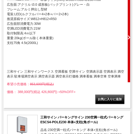
広告面:アクリル t3.0 成形板(バックプリント)グレー・白
フレーム:アルミ押出し型材
電装:LED(ルクフルバー4×2本+バー2×2本)
推奨原稿サイズ:W812×H812×R50
広告面部消費電力:30W
空満LED消費電力:21W
取付制限高:4ｍ以下
重量:20kg(ポール除く本体重量)
支柱75角 4.5t(2000L)
三和サイン 三和サインワークス 空満看板 空満サイン 空満表示器 空満表示 満空
表示 駐車場満空表示 満空表示器 満空表示灯価格 満車看板 満車空車 空車満車
希望小売価格：
853,600円(税込)
価格： 388,000円(税込 426,800円)
<50%OFF>
三和サイン パーキングサイン 230空満一柱式パーキング
ESCS4-POLE230 本体+支柱(角ポール)
品名:230空満一柱式パーキング 本体+支柱(角ポール)