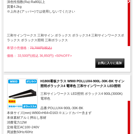
演色性指数(Ra):Ra80以上
質量4.2kg
※上向き(アッパー)では使用しないでください
三和サインワークス 三和サイン ポラックス ポラックス4 三和サインワークスポ
ラックス ポラックス照明 三和ポラックス
希望小売価格：
73,700円(税込)
価格： 33,500円(税込 36,850円)
<50%OFF>
H1800看板クラス W900 POLLUX4-900L-30K-BK サイン
照明ポラックス4 電球色 三和サインワークス LED照明
三和サインワークス LED照明 ポラックス4 900L(3000K)
電球色
品番:POLLUX4-900L-30K-BK
本体サイズ(mm):W900×H64×D163:※エンドカバー含まず
本体素材アルミ押出し形材
消費電力12W
定格電圧AC100~240V
周波数50Hz/60Hz