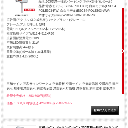
品名:303空満一柱式パーキング 本体+支柱(丸ポール)
品番:緑赤モデル(ESCS4-POLE303) 白赤モデル(ESCS4-
POLE303-RW) 白白モデル(ESCS4-POLE303-WW)
本体サイズ(mm):W900×H900×D150×R80
広告面:アクリル t3.0 成形板(バックプリント)グレー・白
フレーム:アルミ押出し型材
電装:LED(ルクフルバー4×2本+バー2×2本)
推奨原稿サイズ:W812×H812×R50
広告面部消費電力:30W
空満LED消費電力:21W
取付制限高:4ｍ以下
重量:20kg(ポール除く本体重量)
支柱Φ89.1 4.2t(2000L)
三和サイン 三和サインワークス 空満看板 空満サイン 空満表示器 空満表示 満空
表示 駐車場満空表示 満空表示器 満空表示灯価格 満車看板 満車空車 空車満車
希望小売価格：
853,600円(税込)
価格： 388,000円(税込 426,800円)
<50%OFF>
三和サイン パーキングサイン 230空満一柱式パーキング