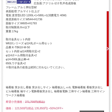
広告面:アクリル t2.0 乳半色成形板
フレーム:アルミ押出型材
表面処理:アルマイト仕上げ
電装:直管型LED 1200L×1+580L×1(消費電力 40W)
推奨原稿サイズ:W544×H1736
面板サイズ:W605×H1793
取付制限高:8ｍ以下
重量:17kg
取付金具セット内容
W610シリーズ φ114丸ポール用セット
品番:K-TB610-M-50
セット内容:φ114用取付足×2
φ114ポール用取付金具×2
φ14×590L振止棒×4
650Lウデ金具×2
※取付金具の改造は絶対に行わないでください。
袖看板 突き出し看板 突き出しサイン 袖看板おしゃれ 電飾袖看板 看板突き出し
ビル袖看板 袖サイン電飾看板突き出し 袖看板電飾 三和サイン袖看板 三和サイン
ワークス袖看板
希望小売価格：
271,700円(税込)
価格： 123,500円(税込 135,850円)
<50%OFF>