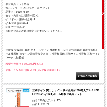
取付金具セット内容
W610シリーズ φ114丸ポール用セット
品番:K-TB610-M-50
セット内容:φ114用取付足×2
φ114ポール用取付金具×2
φ14×590L振止棒×4
650Lウデ金具×2
※取付金具の改造は絶対に行わないでください。
袖看板 突き出し看板 突き出しサイン 袖看板おしゃれ 電飾袖看板 看板突き出し
ビル袖看板 袖サイン電飾看板突き出し 袖看板電飾 三和サイン袖看板 三和サイン
ワークス袖看板
希望小売価格：
390,500円(税込)
価格： 177,500円(税込 195,250円)
<50%OFF>
三和サイン 突出しサイン 取付金具付 290角丸アルミLED
LLT31-71 φ114丸ポール用取付金具セット
品名:290角丸アルミLED
品番:LLT31-71