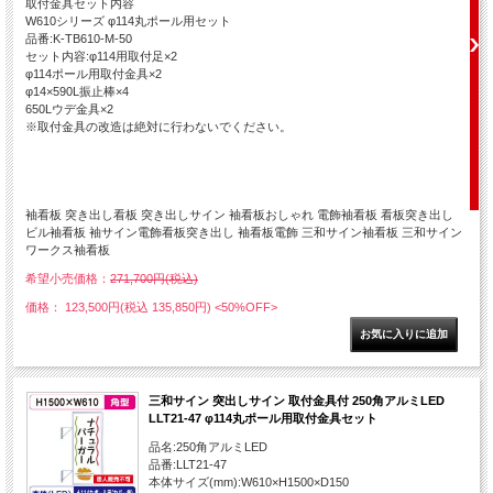
取付金具セット内容
W610シリーズ φ114丸ポール用セット
品番:K-TB610-M-50
セット内容:φ114用取付足×2
φ114ポール用取付金具×2
φ14×590L振止棒×4
650Lウデ金具×2
※取付金具の改造は絶対に行わないでください。
袖看板 突き出し看板 突き出しサイン 袖看板おしゃれ 電飾袖看板 看板突き出し
ビル袖看板 袖サイン電飾看板突き出し 袖看板電飾 三和サイン袖看板 三和サイン
ワークス袖看板
希望小売価格：
271,700円(税込)
価格： 123,500円(税込 135,850円)
<50%OFF>
三和サイン 突出しサイン 取付金具付 250角アルミLED
LLT21-47 φ114丸ポール用取付金具セット
品名:250角アルミLED
品番:LLT21-47
本体サイズ(mm):W610×H1500×D150