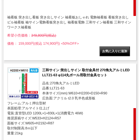
袖看板 突き出し看板 突き出しサイン 袖看板おしゃれ 電飾袖看板 看板突き出し
ビル袖看板 袖サイン電飾看板突き出し 袖看板電飾 三和サイン袖看板 三和サイン
ワークス袖看板
希望小売価格：
349,800円(税込)
価格： 159,000円(税込 174,900円)
<50%OFF>
三和サイン 突出しサイン 取付金具付 270角丸アルミLED
LLT21-63 φ114丸ポール用取付金具セット
品名:270角丸アルミLED
品番:LLT21-63
本体サイズ(mm):W610×H2200×D150×R90
広告面:アクリル t2.0 乳半色成形板
フレーム:アルミ押出型材
表面処理:アルマイト仕上げ
電装:直管型LED 1200L×1+830L×1(消費電力 46W)
推奨原稿サイズ:W533×H2124×R57
面板サイズ:W605×H2192×R87
取付制限高:8ｍ以下
重量:21kg