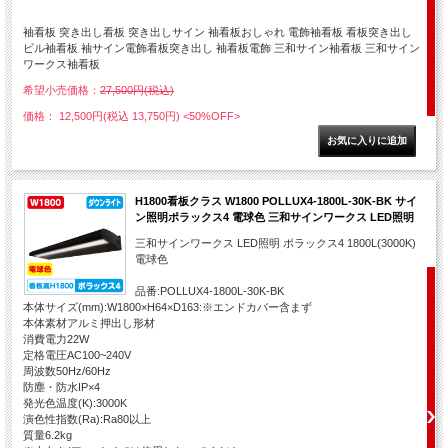
袖看板 突き出し看板 突き出しサイン 袖看板おしゃれ 電飾袖看板 看板突き出し
ビル袖看板 袖サイン電飾看板突き出し 袖看板電飾 三和サイン袖看板 三和サイン
ワークス袖看板
希望小売価格：
27,500円(税込)
価格： 12,500円(税込 13,750円)
<50%OFF>
H1800看板クラス W1800 POLLUX4-1800L-30K-BK サイ
ン照明ポラックス4 電球色 三和サインワークス LED照明
三和サインワークス LED照明 ポラックス4 1800L(3000K)
電球色
品番:POLLUX4-1800L-30K-BK
本体サイズ(mm):W1800×H64×D163:※エンドカバー含まず
本体素材アルミ押出し形材
消費電力22W
定格電圧AC100~240V
周波数50Hz/60Hz
防塵・防水IP×4
発光色温度(K):3000K
演色性指数(Ra):Ra80以上
質量6.2kg