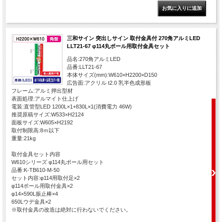
三和サイン 突出しサイン 取付金具付 270角アルミLED
LLT21-67 φ114丸ポール用取付金具セット
品名:270角アルミLED
品番:LLT21-67
本体サイズ(mm):W610×H2200×D150
広告面:アクリル t2.0 乳半色成形板
フレーム:アルミ押出型材
表面処理:アルマイト仕上げ
電装:直管型LED 1200L×1+830L×1(消費電力 46W)
推奨原稿サイズ:W533×H2124
面板サイズ:W605×H2192
取付制限高:8ｍ以下
重量:21kg
取付金具セット内容
W610シリーズ φ114丸ポール用セット
品番:K-TB610-M-50
セット内容:φ114用取付足×2
φ114ポール用取付金具×2
φ14×590L振止棒×4
650Lウデ金具×2
※取付金具の改造は絶対に行わないでください。