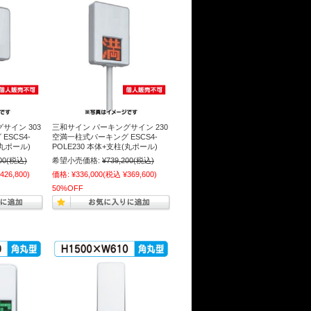
サイン 303
三和サイン パーキングサイン 230
SCS4-
空満一柱式パーキング ESCS4-
(丸ポール)
POLE230 本体+支柱(丸ポール)
00
(税込)
希望小売価格:
¥739,200
(税込)
426,800)
価格:
¥336,000
(税込 ¥369,600)
50%OFF