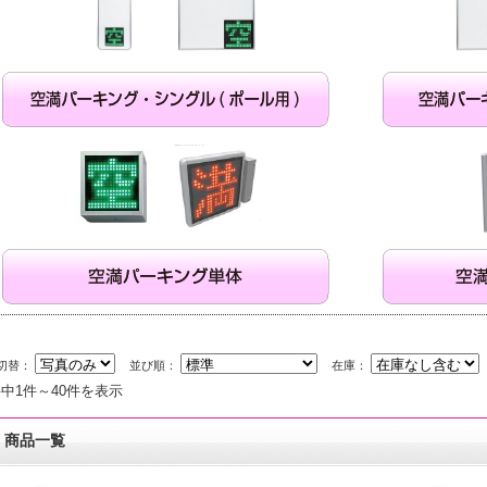
切替：
並び順：
在庫：
件中1件～40件を表示
商品一覧