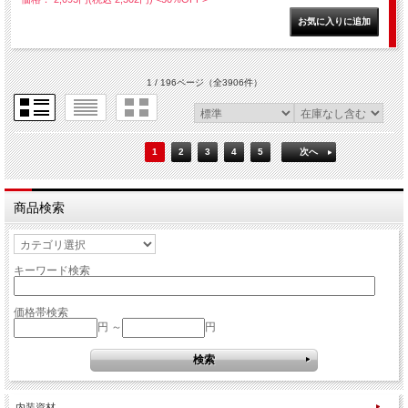
1 / 196ページ
（全3906件）
1
2
3
4
5
次へ
商品検索
キーワード検索
価格帯検索
円 ～
円
内装資材