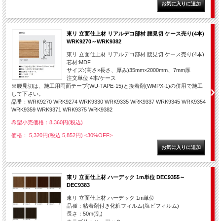
東リ 立面仕上材 リアルデコ部材 腰見切 ケース売り(4本)
WRK9270～WRK9382
東リ 立面仕上材 リアルデコ部材 腰見切 ケース売り(4本)
芯材:MDF
サイズ:(高さ×長さ、厚み)35mm×2000mm、7mm厚
注文単位:4本/ケース
※腰見切は、施工用両面テープ(WU-TAPE-15)と接着剤(WMPX-1)の併用で施工
して下さい。
品番：WRK9270 WRK9274 WRK9330 WRK9335 WRK9337 WRK9345 WRK9354
WRK9359 WRK9371 WRK9375 WRK9382
希望小売価格：
8,360円(税込)
価格： 5,320円(税込 5,852円)
<30%OFF>
東リ 立面仕上材 ハーデック 1m単位 DEC9355～
DEC9383
東リ 立面仕上材 ハーデック 1m単位
品種：粘着剤付き化粧フィルム(塩ビフィルム)
長さ：50m(乱)