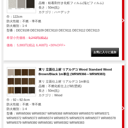
品種：粘着剤付き化粧フィルム(塩ビフィルム)
長さ：50m(乱)
カテゴリ：ハーデック
巾：122cm
防火性能：不燃・準不燃
防火種別：1-4
型番：DEC9108 DEC9109 DEC9110 DEC9111 DEC9112 DEC9113
希望小売価格：
9,240円(税込)
価格： 5,880円(税込 6,468円)
<30%OFF>
東リ 立面仕上材 リアルデコ Wood Standard Wood
Brown/Black 1m単位 (WRW9366～WRW9383)
東リ 立面仕上材 リアルデコ 1m単位
品種：不燃化粧仕上げ材(壁紙)
長さ：50m(乱)
カテゴリ：Wood
巾：92～92.6cm
防火性能：不燃・準不燃
防火種別：1-4
型番：WRW9366 WRW9367 WRW9368 WRW9369 WRW9370 WRW9371
WRW9372 WRW9373 WRW9374 WRW9375 WRW9376 WRW9377 WRW9378
WRW9379 WRW9380 WRW9381 WRW9382 WRW9383