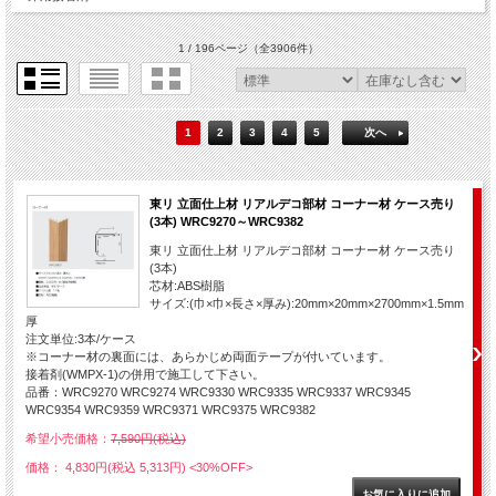
1 / 196ページ
（全3906件）
1
2
3
4
5
次へ
東リ 立面仕上材 リアルデコ部材 コーナー材 ケース売り
(3本) WRC9270～WRC9382
東リ 立面仕上材 リアルデコ部材 コーナー材 ケース売り
(3本)
芯材:ABS樹脂
サイズ:(巾×巾×長さ×厚み):20mm×20mm×2700mm×1.5mm
厚
注文単位:3本/ケース
※コーナー材の裏面には、あらかじめ両面テープが付いています。
接着剤(WMPX-1)の併用で施工して下さい。
品番：WRC9270 WRC9274 WRC9330 WRC9335 WRC9337 WRC9345
WRC9354 WRC9359 WRC9371 WRC9375 WRC9382
希望小売価格：
7,590円(税込)
価格： 4,830円(税込 5,313円)
<30%OFF>