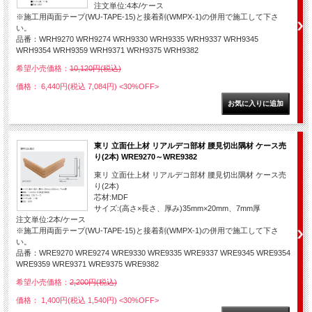
注文単位:4本/ケース
※施工用両面テープ(WU-TAPE-15)と接着剤(WMPX-1)の併用で施工して下さ
い。
品番：WRH9270 WRH9274 WRH9330 WRH9335 WRH9337 WRH9345
WRH9354 WRH9359 WRH9371 WRH9375 WRH9382
希望小売価格：
10,120円(税込)
価格： 6,440円(税込 7,084円)
<30%OFF>
東リ 立面仕上材 リアルデコ部材 腰見切出隅材 ケース売
り(2本) WRE9270～WRE9382
東リ 立面仕上材 リアルデコ部材 腰見切出隅材 ケース売
り(2本)
芯材:MDF
サイズ:(高さ×長さ、厚み)35mm×20mm、7mm厚
注文単位:2本/ケース
※施工用両面テープ(WU-TAPE-15)と接着剤(WMPX-1)の併用で施工して下さ
い。
品番：WRE9270 WRE9274 WRE9330 WRE9335 WRE9337 WRE9345 WRE9354
WRE9359 WRE9371 WRE9375 WRE9382
希望小売価格：
2,200円(税込)
価格： 1,400円(税込 1,540円)
<30%OFF>