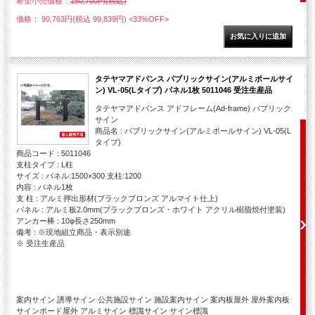
希望小売価格：
150,700円(税込)
価格： 90,763円(税込 99,839円)
<33%OFF>
タテヤマアドバンス パブリックサイン(アルミポールサイ
ン) VL-05(Lタイプ) パネル1枚 5011046 受注生産品
タテヤマアドバンス アドフレーム(Ad-frame) パブリック
サイン
商品名 : パブリックサイン(アルミポールサイン) VL-05(L
タイプ)
商品コード : 5011046
支柱タイプ : L柱
サイズ : パネル:1500×300 支柱:1200
内容 : パネル1枚
支 柱 : アルミ押出形材(ブラックブロンズ アルマイト仕上)
パネル : アルミ板2.0mm(ブラックブロンズ・ホワイト アクリル樹脂焼付塗装)
アンカー棒 : 10φ長さ250mm
備考 : ※現地組立商品・表示別途
※ 受注生産品
案内サイン 誘導サイン 公共施設サイン 施設案内サイン 案内板屋外 屋外案内板
サインボード屋外 アルミサイン 標識サイン サイン標識