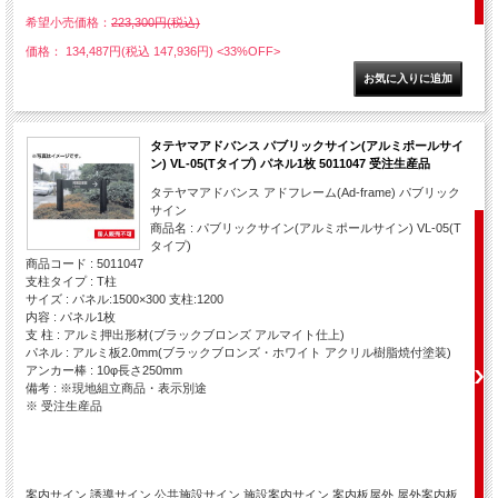
希望小売価格：
223,300円(税込)
価格： 134,487円(税込 147,936円)
<33%OFF>
タテヤマアドバンス パブリックサイン(アルミポールサイ
ン) VL-05(Tタイプ) パネル1枚 5011047 受注生産品
タテヤマアドバンス アドフレーム(Ad-frame) パブリック
サイン
商品名 : パブリックサイン(アルミポールサイン) VL-05(T
タイプ)
商品コード : 5011047
支柱タイプ : T柱
サイズ : パネル:1500×300 支柱:1200
内容 : パネル1枚
支 柱 : アルミ押出形材(ブラックブロンズ アルマイト仕上)
パネル : アルミ板2.0mm(ブラックブロンズ・ホワイト アクリル樹脂焼付塗装)
アンカー棒 : 10φ長さ250mm
備考 : ※現地組立商品・表示別途
※ 受注生産品
案内サイン 誘導サイン 公共施設サイン 施設案内サイン 案内板屋外 屋外案内板