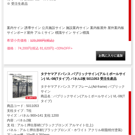
※ 受注生産品
案内サイン 誘導サイン 公共施設サイン 施設案内サイン 案内板屋外 屋外案内板
サインボード屋外 アルミサイン 標識サイン サイン標識
希望小売価格：
123,200円(税込)
価格： 74,200円(税込 81,620円)
<33%OFF>
タテヤマアドバンス パブリックサイン(アルミポールサイ
ン) VL-08(Tタイプ) パネル2枚 5011053 受注生産品
タテヤマアドバンス アドフレーム(Ad-frame) パブリック
サイン
商品名 : パブリックサイン(アルミポールサイン) VL-08(T
タイプ)
商品コード : 5011053
支柱タイプ : T柱
サイズ : パネル:900×141 支柱:1200
内容 : パネル2枚
支 柱 : アルミ押出形材(ブラックブロンズ アルマイト仕上)
パネル : アルミ押出形材(ブラックブロンズ・ホワイト アクリル樹脂焼付塗装)
アンカー棒 : 10φ長さ250mm