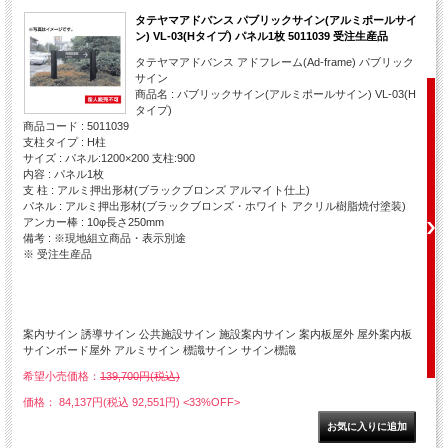
タテヤマアドバンス パブリックサイン(アルミポールサイ
ン) VL-03(Hタイプ) パネル1枚 5011039 受注生産品
タテヤマアドバンス アドフレーム(Ad-frame) パブリック
サイン
商品名 : パブリックサイン(アルミポールサイン) VL-03(H
タイプ)
商品コード : 5011039
支柱タイプ : H柱
サイズ : パネル:1200×200 支柱:900
内容 : パネル1枚
支 柱 : アルミ押出形材(ブラックブロンズ アルマイト仕上)
パネル : アルミ押出形材(ブラックブロンズ・ホワイト アクリル樹脂焼付塗装)
アンカー棒 : 10φ長さ250mm
備考 : ※現地組立商品・表示別途
※ 受注生産品
案内サイン 誘導サイン 公共施設サイン 施設案内サイン 案内板屋外 屋外案内板
サインボード屋外 アルミサイン 標識サイン サイン標識
希望小売価格：
139,700円(税込)
価格： 84,137円(税込 92,551円)
<33%OFF>