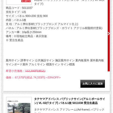
タイプ)
商品コード : 5011037
支柱タイプ : L柱
サイズ : パネル:900×200 支柱:900
内容 : パネル1枚
支 柱 : アルミ押出形材(ブラックブロンズ アルマイト仕上)
パネル : アルミ押出形材(ブラックブロンズ・ホワイト アクリル樹脂焼付塗装)
アンカー棒 : 10φ長さ250mm
備考 : ※現地組立商品・表示別途
※ 受注生産品
案内サイン 誘導サイン 公共施設サイン 施設案内サイン 案内板屋外 屋外案内板
サインボード屋外 アルミサイン 標識サイン サイン標識
希望小売価格：
112,200円(税込)
価格： 67,575円(税込 74,333円)
<33%OFF>
タテヤマアドバンス パブリックサイン(アルミポールサイ
ン) VL-02(Tタイプ) パネル1枚 5011038 受注生産品
タテヤマアドバンス アドフレーム(Ad-frame) パブリック