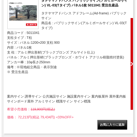
タテヤマアドバンス パブリックサイン(アルミポールサイ
ン) VL-03(Tタイプ) パネル1枚 5011041 受注生産品
タテヤマアドバンス アドフレーム(Ad-frame) パブリック
サイン
商品名 : パブリックサイン(アルミポールサイン) VL-03(T
タイプ)
商品コード : 5011041
支柱タイプ : T柱
サイズ : パネル:1200×200 支柱:900
内容 : パネル1枚
支 柱 : アルミ押出形材(ブラックブロンズ アルマイト仕上)
パネル : アルミ押出形材(ブラックブロンズ・ホワイト アクリル樹脂焼付塗装)
アンカー棒 : 10φ長さ250mm
備考 : ※現地組立商品・表示別途
※ 受注生産品
案内サイン 誘導サイン 公共施設サイン 施設案内サイン 案内板屋外 屋外案内板
サインボード屋外 アルミサイン 標識サイン サイン標識
希望小売価格：
119,900円(税込)
価格： 72,213円(税込 79,434円)
<33%OFF>