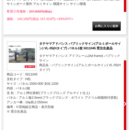
サインボード屋外 アルミサイン 標識サイン サイン標識
希望小売価格：
237,600円(税込)
価格： 143,100円(税込 157,410円)
<33%OFF>
タテヤマアドバンス パブリックサイン(アルミポールサイ
ン) VL-05(Hタイプ) パネル1枚 5011045 受注生産品
タテヤマアドバンス アドフレーム(Ad-frame) パブリック
サイン
商品名 : パブリックサイン(アルミポールサイン) VL-05(H
タイプ)
商品コード : 5011045
支柱タイプ : H柱
サイズ : パネル:1500×300 支柱:1200
内容 : パネル1枚
支 柱 : アルミ押出形材(ブラックブロンズ アルマイト仕上)
パネル : アルミ板2.0mm(ブラックブロンズ・ホワイト アクリル樹脂焼付塗装)
アンカー棒 : 10φ長さ250mm
備考 : ※現地組立商品・表示別途
※ 受注生産品