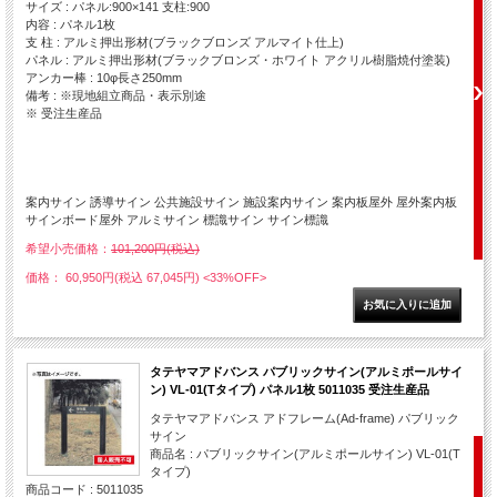
サイズ : パネル:900×141 支柱:900
内容 : パネル1枚
支 柱 : アルミ押出形材(ブラックブロンズ アルマイト仕上)
パネル : アルミ押出形材(ブラックブロンズ・ホワイト アクリル樹脂焼付塗装)
アンカー棒 : 10φ長さ250mm
備考 : ※現地組立商品・表示別途
※ 受注生産品
案内サイン 誘導サイン 公共施設サイン 施設案内サイン 案内板屋外 屋外案内板
サインボード屋外 アルミサイン 標識サイン サイン標識
希望小売価格：
101,200円(税込)
価格： 60,950円(税込 67,045円)
<33%OFF>
タテヤマアドバンス パブリックサイン(アルミポールサイ
ン) VL-01(Tタイプ) パネル1枚 5011035 受注生産品
タテヤマアドバンス アドフレーム(Ad-frame) パブリック
サイン
商品名 : パブリックサイン(アルミポールサイン) VL-01(T
タイプ)
商品コード : 5011035