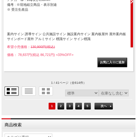
備考 : ※現地組立商品・表示別途
※ 受注生産品
案内サイン 誘導サイン 公共施設サイン 施設案内サイン 案内板屋外 屋外案内板
サインボード屋外 アルミサイン 標識サイン サイン標識
希望小売価格：
130,900円(税込)
価格： 78,837円(税込 86,721円)
<33%OFF>
1 / 41ページ
（全814件）
1
2
3
4
5
次へ
商品検索