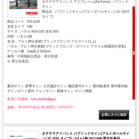
タテヤマアドバンス アドフレーム(Ad-frame) パブリック
サイン
商品名 : パブリックサイン(アルミポールサイン) VL-02(H
タイプ)
商品コード : 5011036
支柱タイプ : H柱
サイズ : パネル:900×200 支柱:900
内容 : パネル1枚
支 柱 : アルミ押出形材(ブラックブロンズ アルマイト仕上)
パネル : アルミ押出形材(ブラックブロンズ・ホワイト アクリル樹脂焼付塗装)
アンカー棒 : 10φ長さ250mm
備考 : ※現地組立商品・表示別途
※ 受注生産品
案内サイン 誘導サイン 公共施設サイン 施設案内サイン 案内板屋外 屋外案内板
サインボード屋外 アルミサイン 標識サイン サイン標識
希望小売価格：
134,200円(税込)
価格： 80,825円(税込 88,908円)
<33%OFF>
タテヤマアドバンス パブリックサイン(アルミポールサイ
ン) VL-03(Lタイプ) パネル1枚 5011040 受注生産品