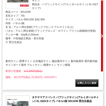
サイン
商品名 : パブリックサイン(アルミポールサイン) VL-02(T
タイプ)
商品コード : 5011038
支柱タイプ : T柱
サイズ : パネル:900×200 支柱:900
内容 : パネル1枚
支 柱 : アルミ押出形材(ブラックブロンズ アルマイト仕上)
パネル : アルミ押出形材(ブラックブロンズ・ホワイト アクリル樹脂焼付塗装)
アンカー棒 : 10φ長さ250mm
備考 : ※現地組立商品・表示別途
※ 受注生産品
案内サイン 誘導サイン 公共施設サイン 施設案内サイン 案内板屋外 屋外案内板
サインボード屋外 アルミサイン 標識サイン サイン標識
希望小売価格：
113,300円(税込)
価格： 68,237円(税込 75,061円)
<33%OFF>
タテヤマアドバンス パブリックサイン(アルミポールサイ
ン) VL-02(Hタイプ) パネル1枚 5011036 受注生産品