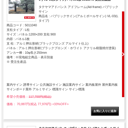
タテヤマアドバンス アドフレーム(Ad-frame) パブリック
サイン
商品名 : パブリックサイン(アルミポールサイン) VL-03(L
タイプ)
商品コード : 5011040
支柱タイプ : L柱
サイズ : パネル:1200×200 支柱:900
内容 : パネル1枚
支 柱 : アルミ押出形材(ブラックブロンズ アルマイト仕上)
パネル : アルミ押出形材(ブラックブロンズ・ホワイト アクリル樹脂焼付塗装)
アンカー棒 : 10φ長さ250mm
備考 : ※現地組立商品・表示別途
※ 受注生産品
案内サイン 誘導サイン 公共施設サイン 施設案内サイン 案内板屋外 屋外案内板
サインボード屋外 アルミサイン 標識サイン サイン標識
希望小売価格：
117,700円(税込)
価格： 70,887円(税込 77,976円)
<33%OFF>