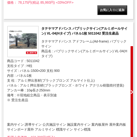
価格： 78,175円(税込 85,993円)
<33%OFF>
タテヤマアドバンス パブリックサイン(アルミポールサイ
ン) VL-04(Hタイプ) パネル1枚 5011042 受注生産品
タテヤマアドバンス アドフレーム(Ad-frame) パブリック
サイン
商品名 : パブリックサイン(アルミポールサイン) VL-04(H
タイプ)
商品コード : 5011042
支柱タイプ : H柱
サイズ : パネル:1500×200 支柱:900
内容 : パネル1枚
支 柱 : アルミ押出形材(ブラックブロンズ アルマイト仕上)
パネル : アルミ押出形材(ブラックブロンズ・ホワイト アクリル樹脂焼付塗装)
アンカー棒 : 10φ長さ250mm
備考 : ※現地組立商品・表示別途
※ 受注生産品
案内サイン 誘導サイン 公共施設サイン 施設案内サイン 案内板屋外 屋外案内板
サインボード屋外 アルミサイン 標識サイン サイン標識