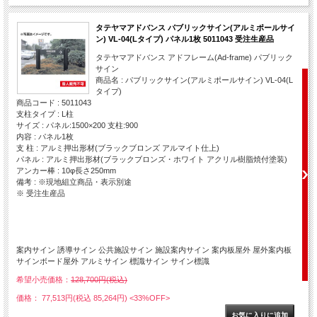
タテヤマアドバンス パブリックサイン(アルミポールサイ
ン) VL-04(Lタイプ) パネル1枚 5011043 受注生産品
タテヤマアドバンス アドフレーム(Ad-frame) パブリック
サイン
商品名 : パブリックサイン(アルミポールサイン) VL-04(L
タイプ)
商品コード : 5011043
支柱タイプ : L柱
サイズ : パネル:1500×200 支柱:900
内容 : パネル1枚
支 柱 : アルミ押出形材(ブラックブロンズ アルマイト仕上)
パネル : アルミ押出形材(ブラックブロンズ・ホワイト アクリル樹脂焼付塗装)
アンカー棒 : 10φ長さ250mm
備考 : ※現地組立商品・表示別途
※ 受注生産品
案内サイン 誘導サイン 公共施設サイン 施設案内サイン 案内板屋外 屋外案内板
サインボード屋外 アルミサイン 標識サイン サイン標識
希望小売価格：
128,700円(税込)
価格： 77,513円(税込 85,264円)
<33%OFF>