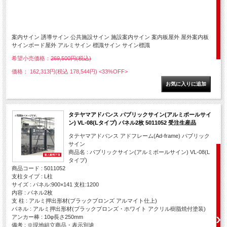
案内サイン 誘導サイン 公共施設サイン 施設案内サイン 案内板屋外 屋外案内板
サインボード屋外 アルミサイン 標識サイン サイン標識
希望小売価格：
269,500円(税込)
価格： 162,313円(税込 178,544円)
<33%OFF>
タテヤマアドバンス パブリックサイン(アルミポールサイ
ン) VL-08(Lタイプ) パネル2枚 5011052 受注生産品
タテヤマアドバンス アドフレーム(Ad-frame) パブリック
サイン
商品名 : パブリックサイン(アルミポールサイン) VL-08(L
タイプ)
商品コード : 5011052
支柱タイプ : L柱
サイズ : パネル:900×141 支柱:1200
内容 : パネル2枚
支 柱 : アルミ押出形材(ブラックブロンズ アルマイト仕上)
パネル : アルミ押出形材(ブラックブロンズ・ホワイト アクリル樹脂焼付塗装)
アンカー棒 : 10φ長さ250mm
備考 : ※現地組立商品・表示別途