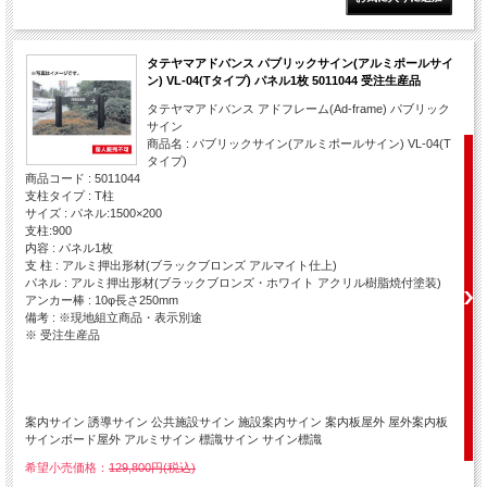
タテヤマアドバンス パブリックサイン(アルミポールサイ
ン) VL-04(Tタイプ) パネル1枚 5011044 受注生産品
タテヤマアドバンス アドフレーム(Ad-frame) パブリック
サイン
商品名 : パブリックサイン(アルミポールサイン) VL-04(T
タイプ)
商品コード : 5011044
支柱タイプ : T柱
サイズ : パネル:1500×200
支柱:900
内容 : パネル1枚
支 柱 : アルミ押出形材(ブラックブロンズ アルマイト仕上)
パネル : アルミ押出形材(ブラックブロンズ・ホワイト アクリル樹脂焼付塗装)
アンカー棒 : 10φ長さ250mm
備考 : ※現地組立商品・表示別途
※ 受注生産品
案内サイン 誘導サイン 公共施設サイン 施設案内サイン 案内板屋外 屋外案内板
サインボード屋外 アルミサイン 標識サイン サイン標識
希望小売価格：
129,800円(税込)