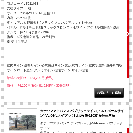
商品コード : 5011033
支柱タイプ : H柱
サイズ : パネル:900×141 支柱:900
内容 : パネル1枚
支 柱 : アルミ押出形材(ブラックブロンズ アルマイト仕上)
パネル : アルミ押出形材(ブラックブロンズ・ホワイト アクリル樹脂焼付塗装)
アンカー棒 : 10φ長さ250mm
備考 : ※現地組立商品・表示別途
※ 受注生産品
案内サイン 誘導サイン 公共施設サイン 施設案内サイン 案内板屋外 屋外案内板
サインボード屋外 アルミサイン 標識サイン サイン標識
希望小売価格：
123,200円(税込)
価格： 74,200円(税込 81,620円)
<33%OFF>
タテヤマアドバンス パブリックサイン(アルミポールサイ
ン) VL-02(Lタイプ) パネル1枚 5011037 受注生産品
タテヤマアドバンス アドフレーム(Ad-frame) パブリック
サイン
商品名 : パブリックサイン(アルミポールサイン) VL-02(L