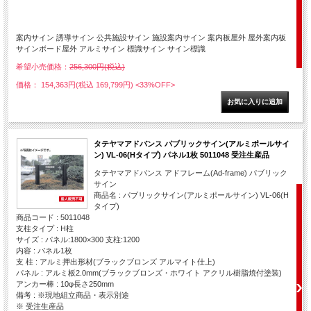
案内サイン 誘導サイン 公共施設サイン 施設案内サイン 案内板屋外 屋外案内板
サインボード屋外 アルミサイン 標識サイン サイン標識
希望小売価格：
256,300円(税込)
価格： 154,363円(税込 169,799円)
<33%OFF>
タテヤマアドバンス パブリックサイン(アルミポールサイ
ン) VL-06(Hタイプ) パネル1枚 5011048 受注生産品
タテヤマアドバンス アドフレーム(Ad-frame) パブリック
サイン
商品名 : パブリックサイン(アルミポールサイン) VL-06(H
タイプ)
商品コード : 5011048
支柱タイプ : H柱
サイズ : パネル:1800×300 支柱:1200
内容 : パネル1枚
支 柱 : アルミ押出形材(ブラックブロンズ アルマイト仕上)
パネル : アルミ板2.0mm(ブラックブロンズ・ホワイト アクリル樹脂焼付塗装)
アンカー棒 : 10φ長さ250mm
備考 : ※現地組立商品・表示別途
※ 受注生産品