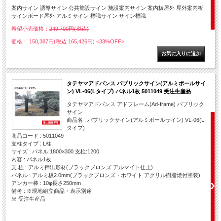
案内サイン 誘導サイン 公共施設サイン 施設案内サイン 案内板屋外 屋外案内板
サインボード屋外 アルミサイン 標識サイン サイン標識
希望小売価格：
249,700円(税込)
価格： 150,387円(税込 165,426円)
<33%OFF>
タテヤマアドバンス パブリックサイン(アルミポールサイ
ン) VL-06(Lタイプ) パネル1枚 5011049 受注生産品
タテヤマアドバンス アドフレーム(Ad-frame) パブリック
サイン
商品名 : パブリックサイン(アルミポールサイン) VL-06(L
タイプ)
商品コード : 5011049
支柱タイプ : L柱
サイズ : パネル:1800×300 支柱:1200
内容 : パネル1枚
支 柱 : アルミ押出形材(ブラックブロンズ アルマイト仕上)
パネル : アルミ板2.0mm(ブラックブロンズ・ホワイト アクリル樹脂焼付塗装)
アンカー棒 : 10φ長さ250mm
備考 : ※現地組立商品・表示別途
※ 受注生産品