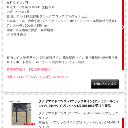
支柱タイプ : T柱
サイズ : パネル:900×141 支柱:900
内容 : パネル1枚
支 柱 : アルミ押出形材(ブラックブロンズ アルマイト仕上)
パネル : アルミ押出形材(ブラックブロンズ・ホワイト アクリル樹脂焼付塗装)
アンカー棒 : 10φ長さ250mm
備考 : ※現地組立商品・表示別途
※ 受注生産品
案内サイン 誘導サイン 公共施設サイン 施設案内サイン 案内板屋外 屋外案内板
サインボード屋外 アルミサイン 標識サイン サイン標識
希望小売価格：
102,300円(税込)
価格： 61,613円(税込 67,774円)
<33%OFF>
タテヤマアドバンス パブリックサイン(アルミポールサイ
ン) VL-01(Hタイプ) パネル1枚 5011033 受注生産品
タテヤマアドバンス アドフレーム(Ad-frame) パブリック
サイン
商品名 : パブリックサイン(アルミポールサイン) VL-01(H
タイプ)