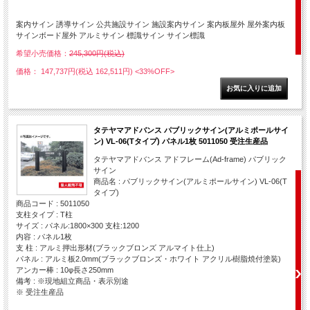
案内サイン 誘導サイン 公共施設サイン 施設案内サイン 案内板屋外 屋外案内板
サインボード屋外 アルミサイン 標識サイン サイン標識
希望小売価格：
245,300円(税込)
価格： 147,737円(税込 162,511円)
<33%OFF>
タテヤマアドバンス パブリックサイン(アルミポールサイ
ン) VL-06(Tタイプ) パネル1枚 5011050 受注生産品
タテヤマアドバンス アドフレーム(Ad-frame) パブリック
サイン
商品名 : パブリックサイン(アルミポールサイン) VL-06(T
タイプ)
商品コード : 5011050
支柱タイプ : T柱
サイズ : パネル:1800×300 支柱:1200
内容 : パネル1枚
支 柱 : アルミ押出形材(ブラックブロンズ アルマイト仕上)
パネル : アルミ板2.0mm(ブラックブロンズ・ホワイト アクリル樹脂焼付塗装)
アンカー棒 : 10φ長さ250mm
備考 : ※現地組立商品・表示別途
※ 受注生産品