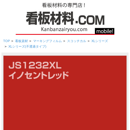
TOP
>
看板資材
>
マーキングフィルム
>
スコッチカル
>
XLシリーズ
>
XLシリーズ(不透過タイプ)