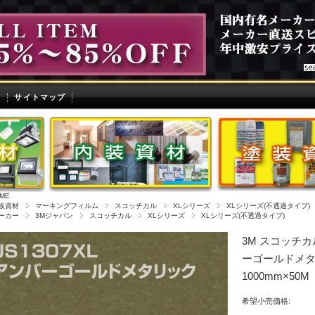
せ
サイトマップ
ME
板資材
マーキングフィルム
スコッチカル
XLシリーズ
XLシリーズ(不透過タイプ)
ーカー
3Mジャパン
スコッチカル
XLシリーズ
XLシリーズ(不透過タイプ)
3M スコッチカ
ーゴールドメタリ
1000mm×50M
希望小売価格: