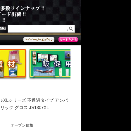
カートをみる
マイページへログイン
ルXLシリーズ 不透過タイプ アンバ
ック グロス JS1307XL
オープン価格