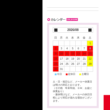
2026/08
日
月
火
水
木
金
土
1
2
3
4
5
6
7
8
9
10
11
12
13
14
15
16
17
18
19
20
21
22
23
24
25
26
27
28
29
30
31
■
■
■
今日
定休日
土曜日
土・日・祝日など、メーカー休業日
は明けの対応とおります。
（その他 年末年始、ＧＷ、お盆に
休業あり）
・連休明けなど、メーカーの休日日
程により対応が送れる場合がござい
ます。