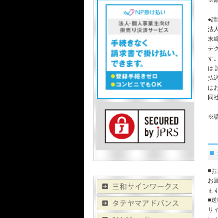
※
●
法
末
テ
す
は
払
は
同
※
■
お
ま
■
サ