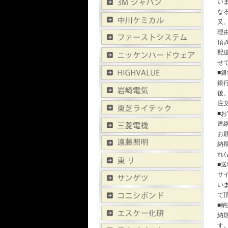
い
な
又
理
頂
配
せ
■
銀
後
注
■
連
お
納
れ
■
サ
い
て
■
納
す