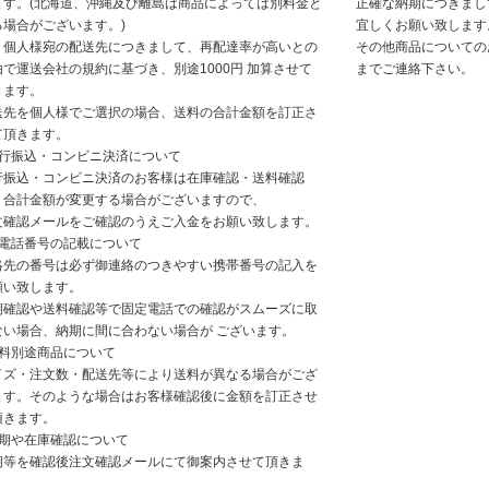
ます。(北海道、沖縄及び離島は商品によっては別料金と
正確な納期につきまし
る場合がございます。)
宜しくお願い致します
、個人様宛の配送先につきまして、再配達率が高いとの
その他商品についての
由で運送会社の規約に基づき、別途1000円 加算させて
までご連絡下さい。
きます。
送先を個人様でご選択の場合、送料の合計金額を訂正さ
て頂きます。
銀行振込・コンビニ決済について
行振込・コンビニ決済のお客様は在庫確認・送料確認
、合計金額が変更する場合がございますので、
文確認メールをご確認のうえご入金をお願い致します。
お電話番号の記載について
絡先の番号は必ず御連絡のつきやすい携帯番号の記入を
願い致します。
期確認や送料確認等で固定電話での確認がスムーズに取
ない場合、納期に間に合わない場合が ございます。
送料別途商品について
イズ・注文数・配送先等により送料が異なる場合がござ
ます。そのような場合はお客様確認後に金額を訂正させ
頂きます。
納期や在庫確認について
期等を確認後注文確認メールにて御案内させて頂きま
。