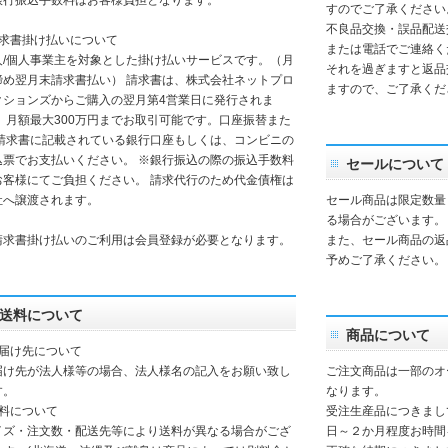
銀行振込手数料はお客様負担となります。
すのでご了承ください
不良品交換・誤品配送
請求書掛け払いについて
または電話でご連絡く
人/個人事業主を対象とした掛け払いサービスです。（月
それを過ぎますと返品
締め翌月末請求書払い） 請求書は、株式会社ネットプロ
ますので、ご了承くだ
クションズからご購入の翌月第4営業日に発行されま
。 月額最大300万円までお取引可能です。口座振替また
 請求書に記載されている銀行口座もしくは、コンビニの
込票でお支払いください。 ※銀行振込の際の振込手数料
セールについて
お客様にてご負担ください。 請求代行のため代金債権は
社へ譲渡されます。
セール商品は限定数量
る場合がございます。
請求書掛け払いのご利用は会員登録が必要となります。
また、セール商品の返
予めご了承ください。
送料について
商品について
お届け先について
届け先が法人様等の場合、法人様名の記入をお願い致し
ご注文商品は一部のオ
す。
なります。
送料について
受注生産品につきまし
イズ・注文数・配送先等により送料が異なる場合がござ
日～２か月程度お時間