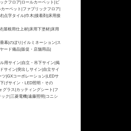
ックフロア|
ロールカーペット|
ビ
カーペット|
ファブリックフロア|
材|
点字タイル|
巾木|
接着剤|
床用接
|
屋根用仕上材|
床用下塗材|
床用
垂幕|
のぼり|
イルミネーション|
ス
ヤード備品|
販促・店舗用品|
ル用サイン|
自立・吊下サイン|
掲
ドサイン|
突出しサイン|
自立サイ
ツ|
GXコーポレーション|
LEDサ
下げサイン・LED照明・その
ォグラス|
カッティングシート|
フ
ック|
三菱電機|
遠藤照明|
コニシ