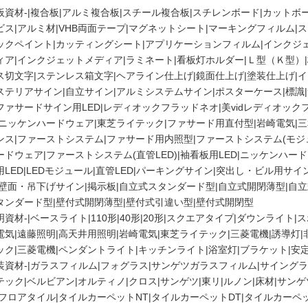
板資材-
|
複合板|
アルミ複合板|
スチール複合板|
スチレンボード|
カットボー
ビス|
アルミ材|
VHB両面テープ|
マグネットシート|
マーキングフィルム|
ス
ックペイント|
カッティングシート|
アプリケーションフィルム|
インクジェ
ィア|
インクジェットメディア|
ラミネート|
看板灯ホルダー|
Ｌ型（Ｋ型）|
ス切文字|
ステンレス箱文字|
ヘアライン仕上げ|
鏡面仕上げ|
塗装仕上げ|
イ
ステリアサイン|
自立サイン|
アルミシステムサイン|
ポスターケース|
標識|
ファサードサイン用LED|
レディオックフラッドネオ|
美vidレディオック
ニッケンハードウェア|
東芝ライテック|
ファサード用直付型|
岩崎電気|
三
ンス|
ファーストシステム|
ファサード用内照型|
ファーストシステム(モジュ
ードウェア|
ファーストシステム(直管LED)|
袖看板用LED|
ニッケンハード
LED|
LEDモジュール|
直管LED|
パーキングサイン|
突出し・ビル用サイン
壁面・吊下げサイン|
掲示板|
自立式スタンダード型|
自立式開閉薄型|
自立
タンダード型|
壁付式開閉薄型|
壁付式引違い型|
壁付式開閉型
明資材-
|
ベースライト|
110形|
40形|
20形|
スクエアタイプ|
ダウンライト|
ス
電気|
遠藤照明|
高天井用照明|
岩崎電気|
東芝ライテック|
三菱電機|
誘導灯|
ック|
三菱電機|
ペンダントライト|
キッチンライト|
浴室灯|
ブラケット|
安定
装資材-
|
ガラスフィルム|
フォグラス|
サンゲツガラスフィルム|
サイングラ
テック|
ベルビアン|
オルティノ|
クロス|
サンゲツ|
東リ|
ルノン|
床材|
サンゲ
フロアタイル|
タイルカーペットNT|
タイルカーペットDT|
タイルカーペッ