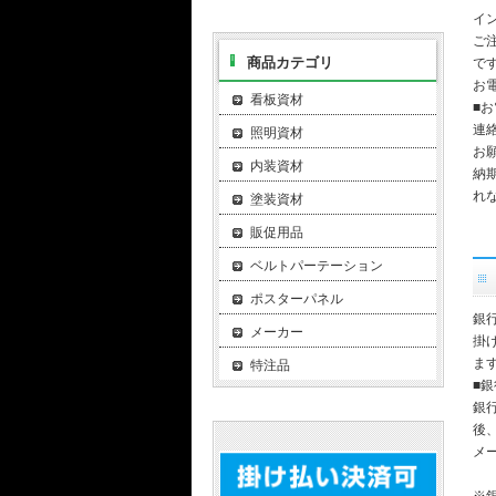
イ
ご
商品カテゴリ
で
お電
看板資材
■
連
照明資材
お
内装資材
納
れ
塗装資材
販促用品
ベルトパーテーション
ポスターパネル
銀
メーカー
掛
ま
特注品
■
銀
後
メ