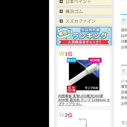
原
以
日
お
シ
運
店舗
所在
お
リ