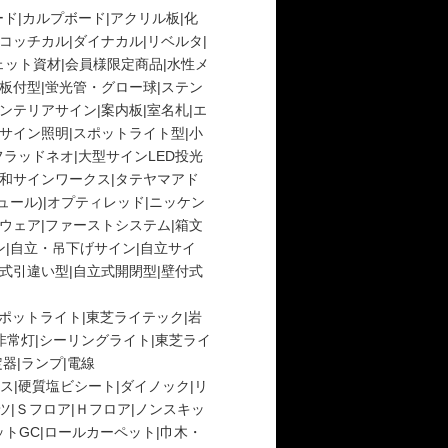
ド|
カルプボード|
アクリル板|
化
コッチカル|
ダイナカル|
リベルタ|
ット資材|
会員様限定商品|
水性メ
板付型|
蛍光管・グロー球|
ステン
ンテリアサイン|
案内板|
室名札|
エ
サイン照明|
スポットライト型|
小
フラッドネオ|
大型サインLED投光
和サインワークス|
タテヤマアド
ール)|
オプティレッド|
ニッケン
ウェア|
ファーストシステム|
箱文
|
自立・吊下げサイン|
自立サイ
式引違い型|
自立式開閉型|
壁付式
ポットライト|
東芝ライテック|
岩
非常灯|
シーリングライト|
東芝ライ
器|
ランプ|
電線
ス|
硬質塩ビシート|
ダイノック|
リ
ツ|
Ｓフロア|
Ｈフロア|
ノンスキッ
トGC|
ロールカーペット|
巾木・