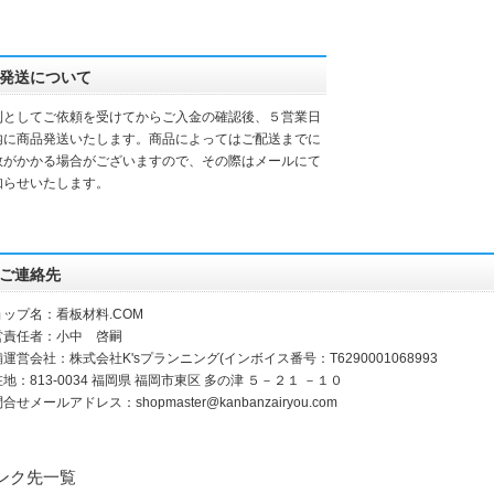
発送について
則としてご依頼を受けてから
ご入金の確認後、
５営業日
内に商品発送いたします。
商品によってはご配送までに
数がかかる場合がございますので、
その際はメールにて
知らせいたします。
ご連絡先
ョップ名：看板材料.COM
営責任者：小中 啓嗣
運営会社：株式会社K'sプランニング(インボイス番号：T6290001068993
地：813-0034 福岡県 福岡市東区 多の津 ５－２１ －１０
問合せメールアドレス：
shopmaster@kanbanzairyou.com
ンク先一覧