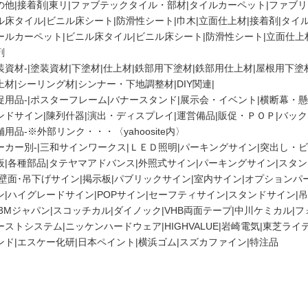
の他|
接着剤|
東リ|
ファブテックタイル・部材|
タイルカーペット|
ファブリ
ル床タイル|
ビニル床シート|
防滑性シート|
巾木|
立面仕上材|
接着剤|
タイル
ールカーペット|
ビニル床タイル|
ビニル床シート|
防滑性シート|
立面仕上
剤
装資材-
|
塗装資材|
下塗材|
仕上材|
鉄部用下塗材|
鉄部用仕上材|
屋根用下塗材
上材|
シーリング材|
シンナー・下地調整材|
DIY関連|
促用品-
|
ポスターフレーム|
バナースタンド|
展示会・イベント|
横断幕・懸
ンドサイン|
陳列什器|
演出・ディスプレイ|
運営備品|
販促・ＰＯＰ|
バック
舗用品-※外部リンク・・・〈yahoosite内〉
ーカー別-
|
三和サインワークス|
ＬＥＤ照明|
パーキングサイン|
突出し・ビ
板|
各種部品|
タテヤマアドバンス|
外照式サイン|
パーキングサイン|
スタン
壁面･吊下げサイン|
掲示板|
パブリックサイン|
室内サイン|
オプションパー
ン|
ハイグレードサイン|
POPサイン|
セーフティサイン|
スタンドサイン|
吊
3Mジャパン|
スコッチカル|
ダイノック|
VHB両面テープ|
中川ケミカル|
フ
ーストシステム|
ニッケンハードウェア|
HIGHVALUE|
岩崎電気|
東芝ライテ
ンド|
エスケー化研|
日本ペイント|
横浜ゴム|
スズカファイン|
特注品