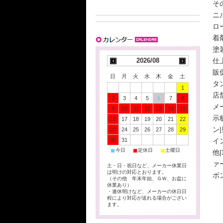
そ
ニ
ロ
着
塗
2026/08
仕
販
日
月
火
水
木
金
土
タ
1
店
2
3
4
5
6
7
8
メ
9
10
11
12
13
14
15
示
16
17
18
19
20
21
22
ン|
23
24
25
26
27
28
29
30
31
イ
■
■
■
今日
定休日
土曜日
他|
ァ
土・日・祝日など、メーカー休業日
は明けの対応とおります。
ボ
（その他 年末年始、ＧＷ、お盆に
休業あり）
・連休明けなど、メーカーの休日日
程により対応が送れる場合がござい
ます。