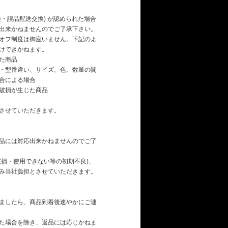
・誤品配送交換) が認められた場合
出来かねませんのでご了承下さい。
オフ制度は御座いません。下記のよ
けできかねます。
た商品
・型番違い、サイズ、色、数量の間
合による場合
破損が生じた商品
させていただきます。
品には対応出来かねませんのでご了
破損・使用できない等の初期不良)、
み当社負担とさせていただきます。
ましたら、商品到着後速やかにご連
た場合を除き、返品には応じかねま