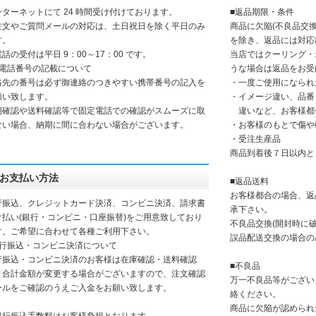
ンターネットにて 24 時間受け付けております。
■返品期限・条件
注文やご質問メールの対応は、土日祝日を除く平日のみ
商品に欠陥(不良品交換
す。
を除き、返品には対応
話の受付は平日 9：00～17：00 です。
当店ではクーリング・
お電話番号の記載について
うな場合は返品をお受
絡先の番号は必ず御連絡のつきやすい携帯番号の記入を
・一度ご使用になられ
願い致します。
・イメージ違い、品番
期確認や送料確認等で固定電話での確認がスムーズに取
違いなど、お客様都
ない場合、納期に間に合わない場合がございます。
・お客様のもとで傷や
・受注生産品
商品到着後７日以内と
お支払い方法
■返品送料
お客様都合の場合、返
行振込、クレジットカード決済、コンビニ決済、請求書
承下さい。
け払い(銀行・コンビニ・口座振替)をご用意致しており
不良品交換(開封時に
す。ご希望に合わせて各種ご利用下さい。
誤品配送交換の場合の
銀行振込・コンビニ決済について
行振込・コンビニ決済のお客様は在庫確認・送料確認
■不良品
、合計金額が変更する場合がございますので、注文確認
万一不良品等がござい
ールをご確認のうえご入金をお願い致します。
絡ください。
商品に欠陥が認められ