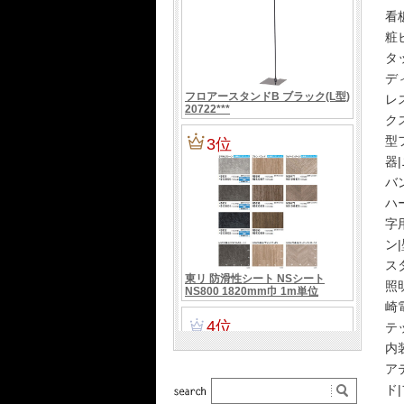
看
粧
タ
デ
レ
ク
型
器|
バ
ハ
字用
ン|
ス
照
崎
テ
内
ア
ド|