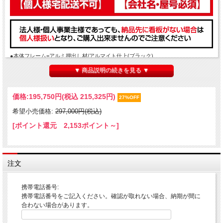
●本体フレーム=アルミ押出し材/アルマイト仕上(ブラック)
●表面カバー=アクリル 透明1.5mm厚
▼ 商品説明の続きを見る ▼
●電源コード=3m
●面板サイズ=B2(515mm×728mm)
●面板有効サイズ=499mm×712mm
●LED発光照度=4400Lux
価格:
195,750円
(税込 215,325円)
27%OFF
●アダプター=IP67 ●導光板=IP65相当
希望小売価格:
297,000円(税込)
●密閉型シールドバッテリー
●コントロールBOX=IP65相当
[ポイント還元 2,153ポイント～]
※0～40°Cの環境で使用して下さい
●重量=片面24.1kg※バッテリーモジュール含む
※屋内･屋外可(ポスターには耐水加工が必要です)
〔注意〕※アームキャスター/ウエイトアームのお色はシルバーです。看板本体の
注文
み黒となります。
※こちらの商品に関しましては、1台あたり送料2200円(税込)がかかります。
携帯電話番号:
ご注文台数により送料が異なるため
携帯電話番号をご記入ください。確認が取れない場合、納期が間に
最終送料はご注文後に、実費送料変更後ご連絡させていただきます。
合わない場合があります。
システムの都合上、自動送料対応が出来かねますので予めご了承ください。