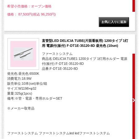
希望小売価格：オープン価格
価格： 87,500円(税込 96,250円)
直管型LED DELICIA TUBE(片面看板用) 1200タイプ 1灯
用 電源付(板付) F-DT1E-35120-8D 昼光色 (10set)
ファーストシステム
商品名:DELICIA TUBE1 1200タイプ 1灯用ホルダー 電源
付(板付) F-DT1E-35120-8D
品番:F-DT1E-35120-8D
発光色:昼光色:6500K
消費電力:18.9W
販売単位:10本(set)単位/箱
サイズ:W1198×φ32
重量:325g(1pcs)
備考:※管・電源・専用ホルダーSET
※メーカー取寄品
ファーストシステム ファーストシステムled ledファーストシステム