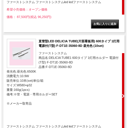
ファーストシステム ファーストシステムled ledファーストシステム
希望小売価格：オープン価格
価格： 87,500円(税込 96,250円)
直管型LED DELICIA TUBE(片面看板用) 600タイプ 1灯用
電源付(T型) F-DT1E-35060-8D 昼光色 (10set)
ファーストシステム
商品名:DELICIA TUBE1 600タイプ 1灯用ホルダー 電源付
(T型) F-DT1E-35060-8D
品番:F-DT1E-35060-8D
発光色:昼光色:6500K
消費電力:10.9W
販売単位:10本(set)単位/箱
サイズ:W580×φ32
重量:160g(1pcs)
備考:※管・電源・専用ホルダーSET
※メーカー取寄品
ファーストシステム ファーストシステムled ledファーストシステム