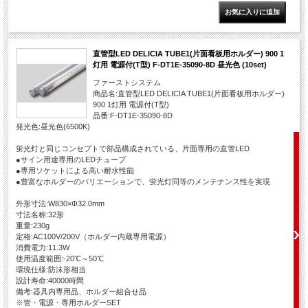
直管型LED DELICIA TUBE1(片面看板用ホルダー) 900 1
灯用 電源付(T型) F-DT1E-35090-8D 昼光色 (10set)
ファーストシステム
商品名:直管型LED DELICIA TUBE1(片面看板用ホルダー)
900 1灯用 電源付(T型)
品番:F-DT1E-35090-8D
発光色:昼光色(6500K)
蛍光灯と同じコンセプトで部品構成されている、片面専用の直管LED
●サイン用途専用のLEDチューブ
●専用ソケットによる高い耐水性能
●豊富なホルダーのバリエーションで、蛍光灯同等のメンテナンス性を実現
外形寸法:W830×Φ32.0mm
寸法名称:32形
重量:230g
定格:AC100V/200V（ホルダー内蔵専用電源）
消費電力:11.3W
使用温度範囲:-20℃～50℃
環境仕様:防沫形相当
設計寿命:40000時間
備考:器具内専用品、ホルダー組合せ品
※管・電源・専用ホルダーSET