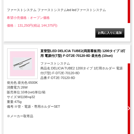
ファーストシステム ファーストシステムled ledファーストシステム
希望小売価格：オープン価格
価格： 131,250円(税込 144,375円)
直管型LED DELICIA TUBE2(両面看板用) 1200タイプ 1灯
用 電源付(T型) F-DT2E-70120-8D 昼光色 (10set)
ファーストシステム
商品名:DELICIA TUBE2 1200タイプ 1灯用ホルダー 電源
付(T型) F-DT2E-70120-8D
品番:F-DT2E-70120-8D
発光色:昼光色:6500K
消費電力:26W
販売単位:10本(set)単位/箱
サイズ:W1198×φ32
重量:475g
備考:※管・電源・専用ホルダーSET
※メーカー取寄品