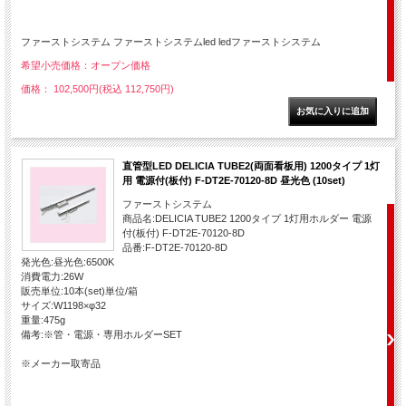
ファーストシステム ファーストシステムled ledファーストシステム
希望小売価格：オープン価格
価格： 102,500円(税込 112,750円)
直管型LED DELICIA TUBE2(両面看板用) 1200タイプ 1灯
用 電源付(板付) F-DT2E-70120-8D 昼光色 (10set)
ファーストシステム
商品名:DELICIA TUBE2 1200タイプ 1灯用ホルダー 電源
付(板付) F-DT2E-70120-8D
品番:F-DT2E-70120-8D
発光色:昼光色:6500K
消費電力:26W
販売単位:10本(set)単位/箱
サイズ:W1198×φ32
重量:475g
備考:※管・電源・専用ホルダーSET
※メーカー取寄品