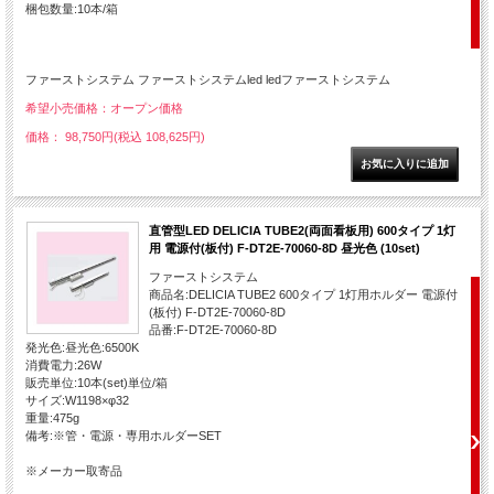
梱包数量:10本/箱
ファーストシステム ファーストシステムled ledファーストシステム
希望小売価格：オープン価格
価格： 98,750円(税込 108,625円)
直管型LED DELICIA TUBE2(両面看板用) 600タイプ 1灯
用 電源付(板付) F-DT2E-70060-8D 昼光色 (10set)
ファーストシステム
商品名:DELICIA TUBE2 600タイプ 1灯用ホルダー 電源付
(板付) F-DT2E-70060-8D
品番:F-DT2E-70060-8D
発光色:昼光色:6500K
消費電力:26W
販売単位:10本(set)単位/箱
サイズ:W1198×φ32
重量:475g
備考:※管・電源・専用ホルダーSET
※メーカー取寄品