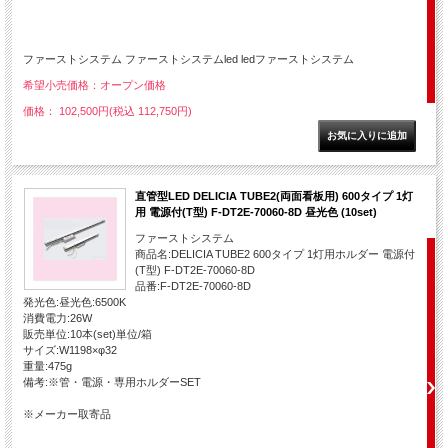
ファーストシステム ファーストシステムled ledファーストシステム
希望小売価格：オープン価格
価格： 102,500円(税込 112,750円)
直管型LED DELICIA TUBE2(両面看板用) 600タイプ 1灯
用 電源付(T型) F-DT2E-70060-8D 昼光色 (10set)
ファーストシステム
商品名:DELICIA TUBE2 600タイプ 1灯用ホルダー 電源付
(T型) F-DT2E-70060-8D
品番:F-DT2E-70060-8D
発光色:昼光色:6500K
消費電力:26W
販売単位:10本(set)単位/箱
サイズ:W1198×φ32
重量:475g
備考:※管・電源・専用ホルダーSET
※メーカー取寄品