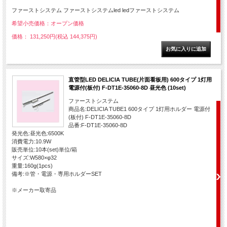
ファーストシステム ファーストシステムled ledファーストシステム
希望小売価格：オープン価格
価格： 131,250円(税込 144,375円)
直管型LED DELICIA TUBE(片面看板用) 600タイプ 1灯用
電源付(板付) F-DT1E-35060-8D 昼光色 (10set)
ファーストシステム
商品名:DELICIA TUBE1 600タイプ 1灯用ホルダー 電源付
(板付) F-DT1E-35060-8D
品番:F-DT1E-35060-8D
発光色:昼光色:6500K
消費電力:10.9W
販売単位:10本(set)単位/箱
サイズ:W580×φ32
重量:160g(1pcs)
備考:※管・電源・専用ホルダーSET
※メーカー取寄品