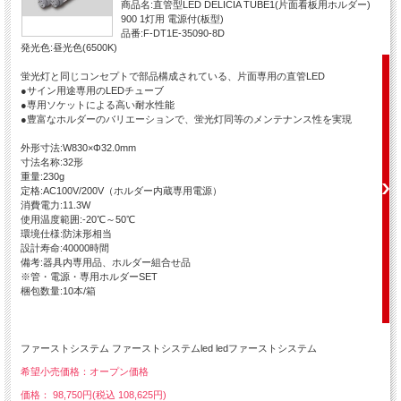
商品名:直管型LED DELICIA TUBE1(片面看板用ホルダー)
900 1灯用 電源付(板型)
品番:F-DT1E-35090-8D
発光色:昼光色(6500K)
蛍光灯と同じコンセプトで部品構成されている、片面専用の直管LED
●サイン用途専用のLEDチューブ
●専用ソケットによる高い耐水性能
●豊富なホルダーのバリエーションで、蛍光灯同等のメンテナンス性を実現
外形寸法:W830×Φ32.0mm
寸法名称:32形
重量:230g
定格:AC100V/200V（ホルダー内蔵専用電源）
消費電力:11.3W
使用温度範囲:-20℃～50℃
環境仕様:防沫形相当
設計寿命:40000時間
備考:器具内専用品、ホルダー組合せ品
※管・電源・専用ホルダーSET
梱包数量:10本/箱
ファーストシステム ファーストシステムled ledファーストシステム
希望小売価格：オープン価格
価格： 98,750円(税込 108,625円)