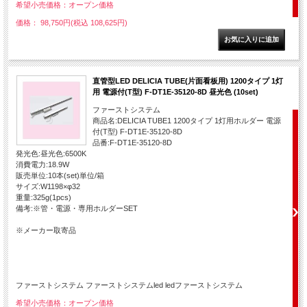
希望小売価格：オープン価格
価格： 98,750円(税込 108,625円)
直管型LED DELICIA TUBE(片面看板用) 1200タイプ 1灯
用 電源付(T型) F-DT1E-35120-8D 昼光色 (10set)
ファーストシステム
商品名:DELICIA TUBE1 1200タイプ 1灯用ホルダー 電源
付(T型) F-DT1E-35120-8D
品番:F-DT1E-35120-8D
発光色:昼光色:6500K
消費電力:18.9W
販売単位:10本(set)単位/箱
サイズ:W1198×φ32
重量:325g(1pcs)
備考:※管・電源・専用ホルダーSET
※メーカー取寄品
ファーストシステム ファーストシステムled ledファーストシステム
希望小売価格：オープン価格