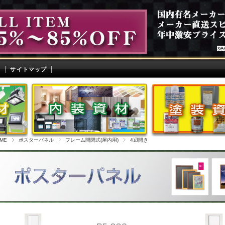
せ
サイトマップ
ME
ポスターパネル
フレーム開閉式(屋内用)
4辺開き