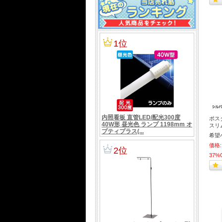
ポス
スリ
希望
価格:
37%