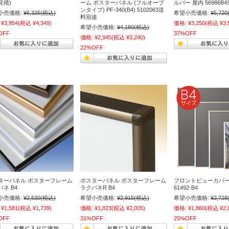
見積)
ーム ポスターパネル (フルオープ
ルバー 屋内 56986B4
ンタイプ) PF-340(B4) 5102063送
小売価格:
¥6,325
(税込)
希望小売価格:
¥5,720
料別途
¥3,954
(税込 ¥4,349)
価格:
¥3,250
(税込 ¥3,
希望小売価格:
¥4,180
(税込)
OFF
37%OFF
価格:
¥2,945
(税込 ¥3,240)
22%OFF
ターパネル ポスターフレーム
ポスターパネル ポスターフレーム
フロントビューカバー
ネ B4
ラクパネR B4
61492-B4
小売価格:
¥2,530
(税込)
希望小売価格:
¥2,915
(税込)
希望小売価格:
¥2,728
¥1,581
(税込 ¥1,739)
価格:
¥1,823
(税込 ¥2,005)
価格:
¥1,860
(税込 ¥2,
OFF
31%OFF
25%OFF