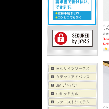
ポス
ラクパ
希望
価格:
31%
アル