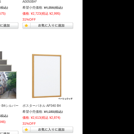
S
A0050B4*
(税込)
希望小売価格:
¥4,356
(税込)
575)
価格:
¥2,723
(税込 ¥2,995)
31%OFF
 B4シルバー
ポスターパネル AP340 B4
希望小売価格:
¥4,180
(税込)
(税込)
価格:
¥2,613
(税込 ¥2,874)
046)
31%OFF