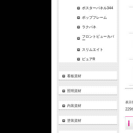
ポスターパネル344
ポップフレーム
ラクパネ
フロントビューカバ
ー
スリムエイト
ピュアR
看板資材
照明資材
表示
内装資材
22
塗装資材