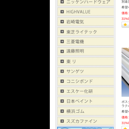
別途
希望
価格:
31%
ポス
ラクパ
希望
価格:
31%