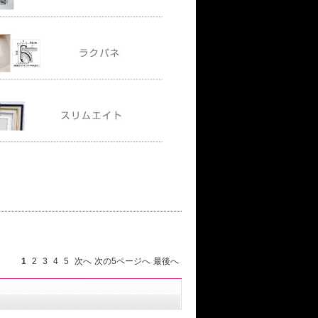
1
2
3
4
5
次へ
次の5ページへ
最後へ