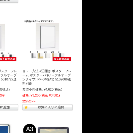
ポスターフレ
セット方法 4辺開き ポスターフレ
(フルオープ
ーム ポスターパネル (フルオープ
 5010727送
ンタイプ) PF-340(A3) 5102066送
料別途
0
(税込)
希望小売価格:
¥4,620
(税込)
269)
価格:
¥3,255
(税込 ¥3,581)
22%OFF