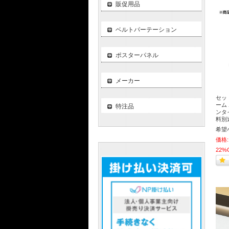
販促用品
ベルトパーテーション
ポスターパネル
メーカー
セッ
ーム
特注品
ンタイ
料別
希望
価格:
22%