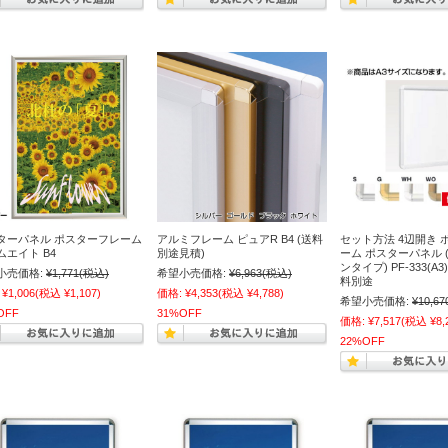
ターパネル ポスターフレーム
アルミフレーム ピュアR B4 (送料
セット方法 4辺開き 
ムエイト B4
別途見積)
ーム ポスターパネル 
ンタイプ) PF-333(A3)
小売価格:
¥1,771
(税込)
希望小売価格:
¥6,963
(税込)
料別途
¥1,006
(税込 ¥1,107)
価格:
¥4,353
(税込 ¥4,788)
希望小売価格:
¥10,67
OFF
31%OFF
価格:
¥7,517
(税込 ¥8,
22%OFF