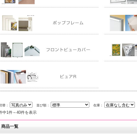
切替：
並び順：
在庫：
9件中1件～40件を表示
商品一覧