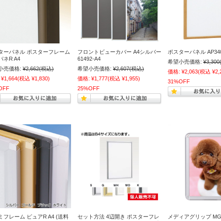
ターパネル ポスターフレーム
フロントビューカバー A4シルバー
ポスターパネル AP340
ネR A4
61492-A4
希望小売価格:
¥3,300
小売価格:
¥2,662
(税込)
希望小売価格:
¥2,607
(税込)
価格:
¥2,063
(税込 ¥2,
¥1,664
(税込 ¥1,830)
価格:
¥1,777
(税込 ¥1,955)
31%OFF
OFF
25%OFF
ミフレーム ピュアR A4 (送料
セット方法 4辺開き ポスターフレ
メディアグリップ MG-