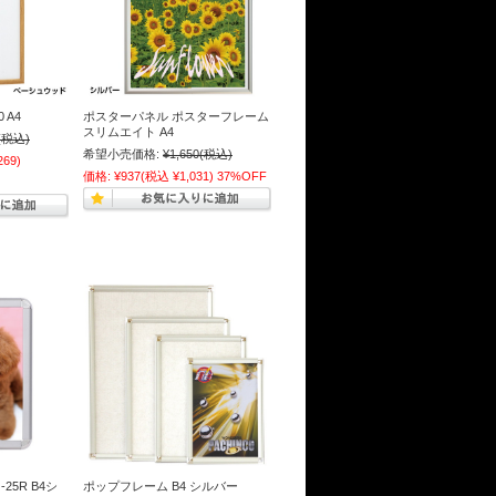
 A4
ポスターパネル ポスターフレーム
スリムエイト A4
(税込)
希望小売価格:
¥1,650
(税込)
269)
価格:
¥937
(税込 ¥1,031)
37%OFF
25R B4シ
ポップフレーム B4 シルバー