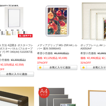
ト方法 4辺開き ポスターフレ
メディアグリップ MG-25R A4シル
ポップフレーム A4 
 ポスターパネル (フルオープ
バー 屋内 56986A4S
A0050A4*
プ) PF-340(A4) 5102067送
希望小売価格:
¥5,500
(税込)
希望小売価格:
¥3,993
途
価格:
¥3,125
(税込 ¥3,438)
価格:
¥2,496
(税込 ¥2,
小売価格:
¥3,300
(税込)
37%OFF
31%OFF
¥2,325
(税込 ¥2,558)
OFF